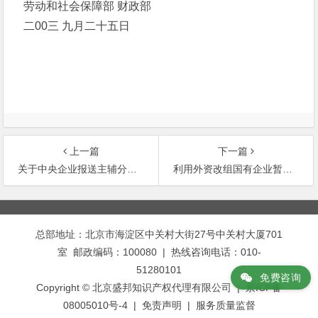
劳动和社会保障部 财政部
二00三 九月二十五日
上一篇
下一篇
关于中央企业报送主辅分离改制分流总体方案基本内容和有关要求的通知
利用外资改组国有企业暂行规定
文
章
总部地址：北京市海淀区中关村大街27号中关村大厦701
导
室 邮政编码：100080 | 热线咨询电话：010-
航
51280101
免费咨询
Copyright © 北京盛邦知识产权代理有限公司 | 京ICP备
08005010号-4 |
免责声明
|
服务质量监督