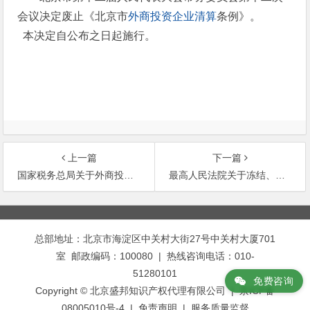
会议决定废止《北京市
外商投资企业清算
条例》。
本决定自公布之日起施行。
上一篇
下一篇
国家税务总局关于外商投资企业清算所得适用定期减免税问题的通知(附英文)
最高人民法院关于冻结、划拨证券或期货交易所证券登记结算机构、证券经营或期货经纪机构清算帐户资金等问题
文
章
总部地址：北京市海淀区中关村大街27号中关村大厦701
导
室 邮政编码：100080 | 热线咨询电话：010-
航
51280101
免费咨询
Copyright © 北京盛邦知识产权代理有限公司 | 京ICP备
08005010号-4 |
免责声明
|
服务质量监督