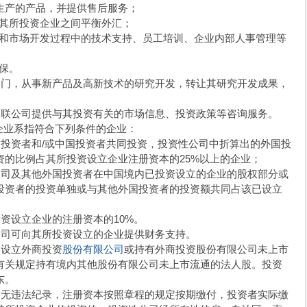
生产的产品，并提供售后服务；
其所投资企业之间平衡外汇；
和市场开发过程中的技术支持、员工培训、企业内部人事管理等
保。
门，从事新产品及高新技术的研究开发，转让其研究开发成果，
联公司提供与其投资有关的市场信息、投资政策等咨询服务。
业系指符合下列条件的企业：
投资者和/或中国投资者共同投资，投资性公司中折算出的外国投
资的比例占其所投资设立企业注册资本的25%以上的企业；
司及其他外国投资者在中国境内已投资设立的企业的股权部分或
投资者的投资单独或与其他外国投资者的投资额共同占该已设立
资设立企业的注册资本的10%。
司可向其所投资设立的企业提供财务支持。
设立外商投资
股份有限公司
或持有外商投资股份有限公司未上市
有关规定持有境内其他股份有限公司未上市流通的法人股。投资
东。
无违法纪录，注册资本按照章程的规定按期缴付，投资者实际缴