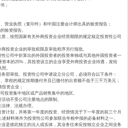
请书；
、营业执照（复印件）和中国注册会计师出具的验资报告；
的验资报告。
质，按照国家有关外商投资企业经营期限的规定核定投资性公司
商投资企业的审批权限及审批程序另行报批。
性公司中折算出的外国投资者的投资单独或与其他外国投资者一
册资本的25%，其投资设立的企业享受外商投资企业待遇，发给
执照。
务部审批。投资性公司申请设立分公司，必须符合以下条件：
、章程的规定按期缴付并且已缴付的出资额不低于三千万美元；
商投资企业；
司投资集中地区或产品销售集中的地区。
活动不受公司注册地点的限制。
关法律、法规办理。
资计划，并将第一年度的投资、经营情况于下一年度的前三个月
上述材料将作为投资性公司参加联合年检申报的必备材料之一。
业是彼此独立的法人或实体，其业务往来应按独立企业之间业务