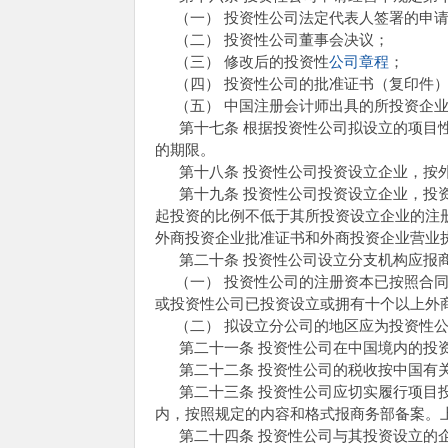
（一） 投资性公司法定代表人签署的申
（二） 投资性公司董事会决议；
（三） 修改后的投资性
公司章程
；
（四） 投资性公司的批准证书（复印件）
（五） 中国注册会计师出具的所投资企业
第十七条 根据投资性公司拟设立的项目性
的期限。
第十八条 投资性公司投资设立企业，按外
第十九条 投资性公司投资设立企业，投资
起投资的比例不低于其所投资设立企业的注
外商投资企业批准证书和外商投资企业营业
第二十条 投资性公司设立分支机构应报商
（一） 投资性公司的注册资本已按照合同
或投资性公司已投资设立或拥有十个以上外
（二） 拟设立分公司的地区应为投资性公
第二十一条 投资性公司在中国境内的投资
第二十二条 投资性公司的税收按中国有
第二十三条 投资性公司应切实履行项目投
内，按照规定的内容和格式报商务部备案。
第二十四条 投资性公司与其投资设立的企