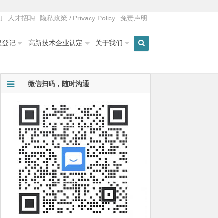
们
人才招聘
隐私政策 / Privacy Policy
免责声明
权登记
高新技术企业认定
关于我们
微信扫码，随时沟通