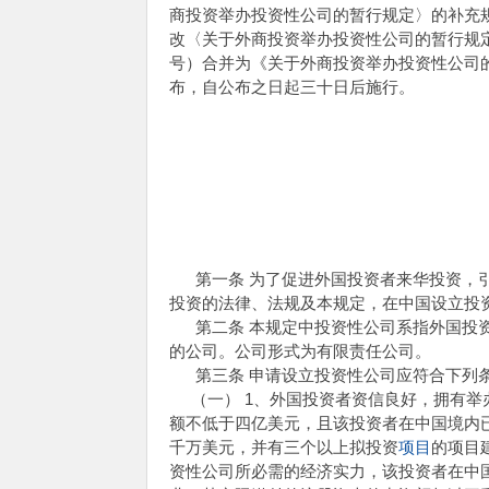
商投资举办投资性公司的暂行规定〉的补充规定
改〈关于外商投资举办投资性公司的暂行规定〉
号）合并为《关于外商投资举办投资性公司的规
布，自公布之日起三十日后施行。
部长 吕
二○○三年
第一条 为了促进外国投资者来华投资，引
投资的法律、法规及本规定，在中国设立投
第二条 本规定中投资性公司系指外国投资
的公司。公司形式为有限责任公司。
第三条 申请设立投资性公司应符合下列
（一） 1、外国投资者资信良好，拥有举
额不低于四亿美元，且该投资者在中国境内
千万美元，并有三个以上拟投资
项目
的项目
资性公司所必需的经济实力，该投资者在中