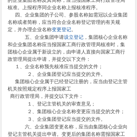
的企业集团名称及其简称，应当报国家工商行政管理局
核准。上报程序同企业名称上报核准程序。
四、企业集团的子公司、参股名称如需冠以企业集团
名称或者简称，应当符合企业名称登记管理的有关规
定，并办理企业名称
变更登记
。
五、企业集团申请
设立登记
，集团核心企业名称
和企业集团名称应当报国家工商行政管理局核准时，集
团核心企业属于新设立的，由申请人直接向国家工商行
政管理局提出申请，并提交以下文件：
１、企业名称预先核准应当提交的文件；
２、企业集团登记应当提交的文件。
集团核心企业属于已经登记注册的，应当由登记主管
机关按照规定程序上报国家工
商行政管理局，并提交以下文件：
１、登记主管机关的审查意见；
２、集团核心企业名称变更应当提交的文件；
３、企业集团登记应当提交的文件。
六、企业集团变更名称，应当由集团核心企业向
登记主管机关提出申请。变更后的集团名称需报国家工