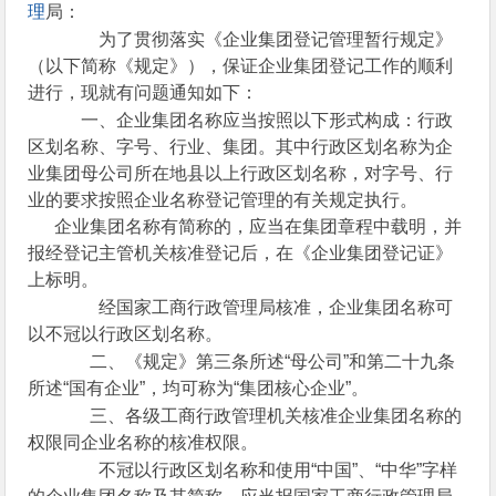
理
局：
为了贯彻落实《企业集团登记管理暂行规定》
（以下简称《规定》），保证企业集团登记工作的顺利
进行，现就有问题通知如下：
一、企业集团名称应当按照以下形式构成：行政
区划名称、字号、行业、集团。其中行政区划名称为企
业集团母公司所在地县以上行政区划名称，对字号、行
业的要求按照企业名称登记管理的有关规定执行。
企业集团名称有简称的，应当在集团章程中载明，并
报经登记主管机关核准登记后，在《企业集团登记证》
上标明。
经国家工商行政管理局核准，企业集团名称可
以不冠以行政区划名称。
二、《规定》第三条所述“母公司”和第二十九条
所述“国有企业”，均可称为“集团核心企业”。
三、各级工商行政管理机关核准企业集团名称的
权限同企业名称的核准权限。
不冠以行政区划名称和使用“中国”、“中华”字样