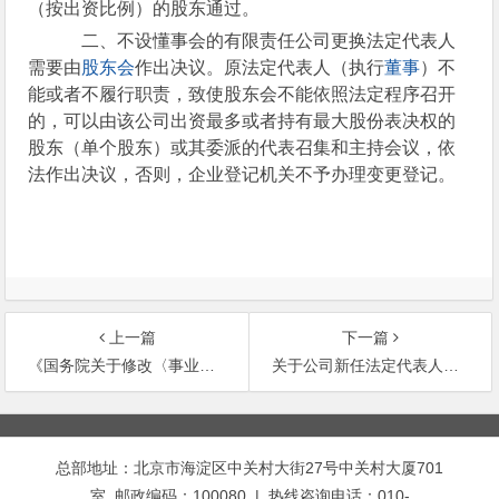
（按出资比例）的股东通过。
二、不设懂事会的有限责任公司更换法定代表人
需要由
股东会
作出决议。原法定代表人（执行
董事
）不
能或者不履行职责，致使股东会不能依照法定程序召开
的，可以由该公司出资最多或者持有最大股份表决权的
股东（单个股东）或其委派的代表召集和主持会议，依
法作出决议，否则，企业登记机关不予办理变更登记。
上一篇
下一篇
《国务院关于修改〈事业单位登记管理暂行条例〉的决定》
关于公司新任法定代表人签署的同时变更公司法定代表人和公司名称的变更登记申请书是否有效的答复
文
章
总部地址：北京市海淀区中关村大街27号中关村大厦701
导
室 邮政编码：100080 | 热线咨询电话：010-