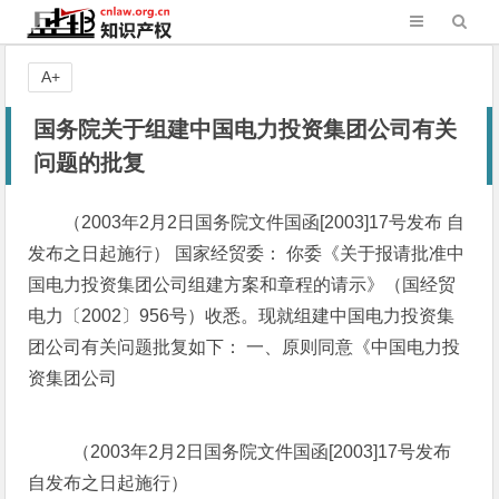
A+
国务院关于组建中国电力投资集团公司有关
问题的批复
（2003年2月2日国务院文件国函[2003]17号发布 自
发布之日起施行） 国家经贸委： 你委《关于报请批准中
国电力投资集团公司组建方案和章程的请示》（国经贸
电力〔2002〕956号）收悉。现就组建中国电力投资集
团公司有关问题批复如下： 一、原则同意《中国电力投
资集团公司
（2003年2月2日国务院文件国函[2003]17号发布
自发布之日起施行）