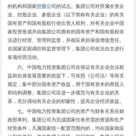
的机构和国家
控股公司
的试点。集团公司对所属全资企
业、控股企业、参股企业（以下简称有关企业）的有关
国有资产和国有股权行使出资人权利，对有关企业中国
家投资形成并由集团公司拥有的国有资产和国有股权依
法进行经营、管理和监督，并相应承担保值增值责任。
在国家宏观调控和监督管理下，集团公司依法自主进行
各项经营活动。
六、中国电力投资集团公司在保证有关企业合法权
益和自身发展需要的前提下，可依照《公司法》等有关
规定，集中部分国有资产收益，用于国有资本的再投入
和结构调整。集团公司应进一步规范与有关企业的关
系，充分调动有关企业的积极性，提高企业经济效益。
七、中国电力投资集团公司的资产与财务关系在财
政部单列。集团公司为完成国家任务所需的资源和生产
经营条件，凡属国家统一配置范围内的，均在国家相应