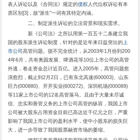
表人诉讼以及《合同法》规定的
债权
人代位权诉讼有本
质区别[3]，故“派生”一词有其特定内涵。
二、制定派生诉讼的立法背景和现实需求。
新《公司法》之所以用第一百五十二条建立我
国的股东派生诉讼制度，针对的是近年来日益突出的
上
市公司
高管问题。据不完全统计，从2003年1月份到200
4年6月，共有奥园发展、啤酒花等10位上市公司的高管
外逃，卷走资金总计近百亿。进入2005年，高管问题愈
演愈烈，截止到2月2日，已有东北高速(600003)、山东
巨力(000880)、开开实业(600272)、深圳机场(000089)
等11家上市公司的12名高管落马。且由于大量未尽诚
信、忠实和善管义务的上市公司高管的纵容，我国上市
公司被大股东占用资金目前已高达近千亿元之巨，严重
影响了我国上市公司的盈利水平，使中小股东的损失巨
大，进一步导致了我国股票融资市场的萎缩。