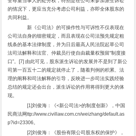
全尊重当事人的处分权，特别是在公司未参加派生诉讼
的情况下，更应当充分考虑公司利益，亦即全体股东的
共同利益。
新《公司法》的可操作性与可诉性不仅表现在
公司法自身的细密规定，而且表现在公司法预先规定粗
线条的基本法律制度，并为日后最高人民法院起草公司
法司法解释和法官、仲裁员行使自由裁量权预留“制度接
口”。[7] 由此可见，股东派生诉讼的发展并不是到了新公
司第一百五十二的规定就停止了，随着判例的积累、法
理的阐释和司法解释的引导，反映进一步司法实践经验
总结的规定还会出台，派生诉讼的作用将得到更大的体
现。
[1]刘俊海：《<新公司法>的制度创新》，中国
民商法网ttp://www.civillaw.com.cn/weizhang/default.as
p?id=23306。
[2]刘俊海：《股份有限公司股东权的保护》，