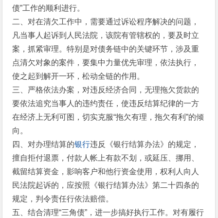
债”工作的顺利进行。
二、对在清欠工作中，需要通过诉讼程序解决的问题，
凡当事人起诉到人民法院，该院有管辖权的，要及时立
案，抓紧审理。特别是对债务链中的关键环节，涉及重
点清欠对象的案件，要集中力量优先审理，依法执行，
使之起到解开一环，松动全链的作用。
三、严格依法办案，对违反经济合同，无理拖欠货款的
要依法追究当事人的违约责任，使违反结算纪律的一方
在经济上无利可图，切实克服“拖欠有理，拖欠有利”的倾
向。
四、对办理结算的
银行
违反《银行结算办法》的规定，
擅自拒付退票，付款人帐上有款不划，或延压、挪用、
截留结算资金，影响客户和他行资金使用，权利人向人
民法院起诉的，应按照《银行结算办法》第二十四条的
规定，判令责任行依法赔偿。
五、结合清理“三角债”，进一步搞好执行工作。对有履行