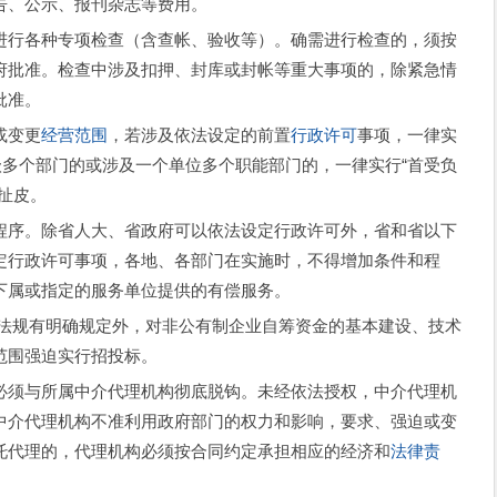
告、公示、报刊杂志等费用。
行各种专项检查（含查帐、验收等）。确需进行检查的，须按
府批准。检查中涉及扣押、封库或封帐等重大事项的，除紧急情
批准。
或变更
经营范围
，若涉及依法设定的前置
行政许可
事项，一律实
级多个部门的或涉及一个单位多个职能部门的，一律实行“首受负
扯皮。
序。除省人大、省政府可以依法设定行政许可外，省和省以下
定行政许可事项，各地、各部门在实施时，不得增加条件和程
下属或指定的服务单位提供的有偿服务。
规有明确规定外，对非公有制企业自筹资金的基本建设、技术
范围强迫实行招投标。
须与所属中介代理机构彻底脱钩。未经依法授权，中介代理机
中介代理机构不准利用政府部门的权力和影响，要求、强迫或变
托代理的，代理机构必须按合同约定承担相应的经济和
法律责