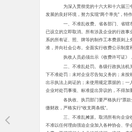
为深入贯彻党的十六大和十六届三中
发展的良好环境，努力实现“两个率先”，特
一、不准乱收费。省各部门、省辖市
已设立的立即取消。所有涉及企业的行政事
系的所有证、照、牌等的制作工本费原则上
准，并向社会公布。全面实行收费公示制度
执收人员必须出示《收费许可证》，
二、不准乱处罚。各级行政执法机关
下不准处罚：未对企业尽告知义务的；未按
出示执法上岗证的；未使用规定票据的；一
企业对处罚事项、标准提出异议的，不得加
各执收、执罚部门要严格执行“票款分
缴财政，严格实行“收支两条线”。
三、不准乱摊派。取消所有向企业收
不准以任何理由强迫企业加入各种协会、学