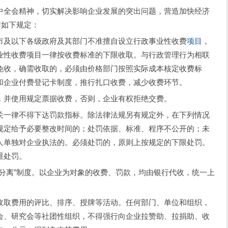
全会精神，切实解决影响企业发展的突出问题，营造加快经济
作如下规定：
及以下各级政府及其部门不准擅自设立行政事业性收费
项目
，
业性收费项目一律按收费标准的下限收取。与行政管理行为相联
免收，确需收取的，必须由价格部门按照实际成本核定收费标
和企业付费登记卡制度，推行扎口收费，减少收费环节。
并使用规定票据收费，否则，企业有权拒绝交费。
一律不得下达罚款指标。除法律法规另有规定外，在下列情况
规定给予必要整改时间的；处罚依据、标准、程序不公开的；未
人单独对企业执法的。必须处罚的，原则上按规定的下限处罚。
重处罚。
离”制度。以企业为对象的收费、罚款，均由银行代收，统一上
取费用的评比、排序、授牌等活动。任何部门、单位和组织，
会、研究会等社团性组织，不得强行向企业拉赞助、拉捐助、收