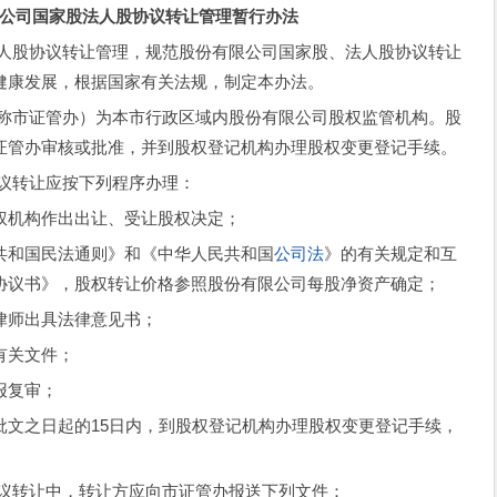
公司国家股法人股协议转让管理暂行办法
法人股协议转让管理，规范股份有限公司国家股、法人股协议转让
健康发展，根据国家有关法规，制定本办法。
简称市证管办）为本市行政区域内股份有限公司股权监管机构。股
证管办审核或批准，并到股权登记机构办理股权变更登记手续。
协议转让应按下列程序办理：
权机构作出出让、受让股权决定；
共和国民法通则》和《中华人民共和国
公司法
》的有关规定和互
协议书》，股权转让价格参照股份有限公司每股净资产确定；
律师出具法律意见书；
有关文件；
报复审；
批文之日起的15日内，到股权登记机构办理股权变更登记手续，
协议转让中，转让方应向市证管办报送下列文件：