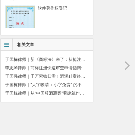
软件著作权登记
相关文章
于国栋律师｜新《商标法》来了：从抢注时代走向使用时代
李志琴律师｜商标注册快速审查申请指南:条件、材料及流程全解析
于国强律师｜千万索赔归零！洞洞鞋案终审落槌：品牌名气不能独占产品外观
于国栋律师｜”大字吸睛 + 小字免责” 的不正当竞争边界
于国栋律师｜从“中国尊酒瓶案”看建筑作品著作权保护的司法边界与商用合规