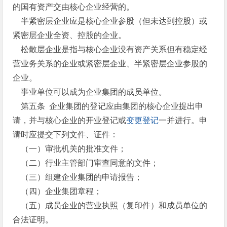
的国有资产交由核心企业经营的。
半紧密层企业应是核心企业参股（但未达到控股）或
紧密层企业全资、控股的企业。
松散层企业是指与核心企业没有资产关系但有稳定经
营业务关系的企业或紧密层企业、半紧密层企业参股的
企业。
事业单位可以成为企业集团的成员单位。
第五条 企业集团的登记应由集团的核心企业提出申
请，并与核心企业的开业登记或
变更登记
一并进行。申
请时应提交下列文件、证件：
（一）审批机关的批准文件；
（二）行业主管部门审查同意的文件；
（三）组建企业集团的申请报告；
（四）企业集团章程；
（五）成员企业的营业执照（复印件）和成员单位的
合法证明。