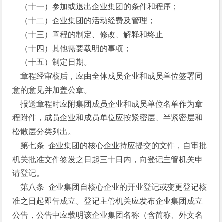
（十一）参加或退出企业集团的条件和程序；
（十二）企业集团的活动经费及管理；
（十三）章程的制定、修改、解释和终止；
（十四）其他需要载明的事项；
（十五）制定日期。
章程经审核后，应由全体成员企业和成员单位签署同
意的意见并加盖公章。
报送章程时应附集团成员企业和成员单位名单作为章
程附件，成员企业和成员单位应按紧密层、半紧密层和
松散层分类列出。
第七条 企业集团的核心企业持应提交的文件，自审批
机关批准文件签发之日起三十日内，向登记主管机关申
请登记。
第八条 企业集团自核心企业的开业登记或变更登记核
准之日起即告成立。登记主管机关应发布企业集团成立
公告，公告中应载明该企业集团名称（含简称、外文名