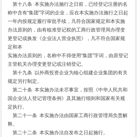
第十八条 本实施办法施行之日前，已经登记注册的名
称中含有“集团”字词的企业，应在本实施办法施行之日起
一年内按规定履行审批手续，凡符合国家规定和本实施
办法原则的，由有核准登记权的工商行政管理局办理变
更登记或换发《企业法人营业执照》，凡不符合国家规
定和本
实施办法原则的，名称中不得使用“集团”字词，由原登记
主管机关办理变更登记或注销登记。
第十九条 以外商投资企业为核心组建企业集团的有关
规定另行制定。
第二十条 本实施办法未尽事宜，按照《中华人民共和
国企业法人登记管理条例》及其施行细则和国家有关规
定执行。
第二十一条 本实施办法由国家工商行政管理局负责解
释。
第二十二条 本实施办法自发布之日起施行。