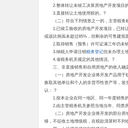
2.整体转让未竣工决算房地产开发项目的
3.直接转让土地使用权的。?
（二）符合下列情形之一的，主管税务机
1.已竣工验收的房地产开发项目，已转让
或该比例虽未超过85%，但剩余的可售建筑
2.取得销售（预售）许可证满三年仍未销
3.纳税人申请注销
税务登记
但未办理土
4.省税务机关规定的其他情况。?
三、非直接销售和自用房地产的收入确定
（一）房地产开发企业将开发产品用于职
换取其他单位和个人的非货币性资产等，发生
认： ?
1.按本企业在同一地区、同一年度销售的
2.由主管税务机关参照当地当年、同类房
（二）房地产开发企业将开发的部分房地
移，不征收土地增值税，在税款清算时不列