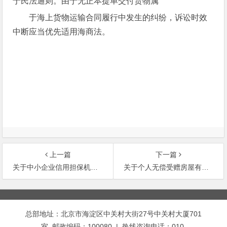
于民法通则。由于无正本提单交付货物属
于海上货物运输合同履行中发生的纠纷，诉讼时效
中断应当优先适用海商法。
上一篇
下一篇
关于中小企业信用担保机构有关准备金税前扣除问题的通知
关于个人无偿受赠房屋有关个人所得税问题的通知
文
章
总部地址：北京市海淀区中关村大街27号中关村大厦701
导
室 邮政编码：100080 | 热线咨询电话：010-