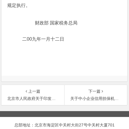
规定执行。
财政部 国家税务总局
二00九年一月十二日
上一篇
下一篇
北京市人民政府关于印发北京市城乡居民养老保险办法的通知
关于中小企业信用担保机构有关准备金税前扣除问题的通知
文
章
总部地址：北京市海淀区中关村大街27号中关村大厦701
导